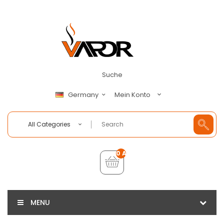
Suche
Mein Konto
Germany
All Categories
0 Artikel - €0,00
MENU