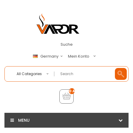
Suche
Mein Konto
Germany
All Categories
0 Artikel - €0,00
MENU