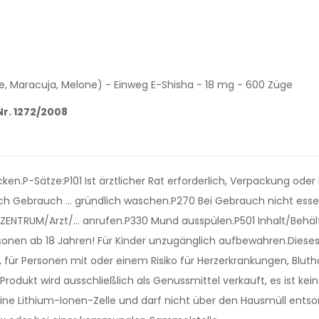
, Maracuja, Melone) - Einweg E-Shisha - 18 mg - 600 Züge
r. 1272/2008
en.P-Sätze:P101 Ist ärztlicher Rat erforderlich, Verpackung oder
ch Gebrauch … gründlich waschen.P270 Bei Gebrauch nicht essen,
ENTRUM/Arzt/… anrufen.P330 Mund ausspülen.P501 Inhalt/Behält
nen ab 18 Jahren! Für Kinder unzugänglich aufbewahren.Dieses P
n, für Personen mit oder einem Risiko für Herzerkrankungen, Blu
dukt wird ausschließlich als Genussmittel verkauft, es ist ke
eine Lithium-Ionen-Zelle und darf nicht über den Hausmüll entso