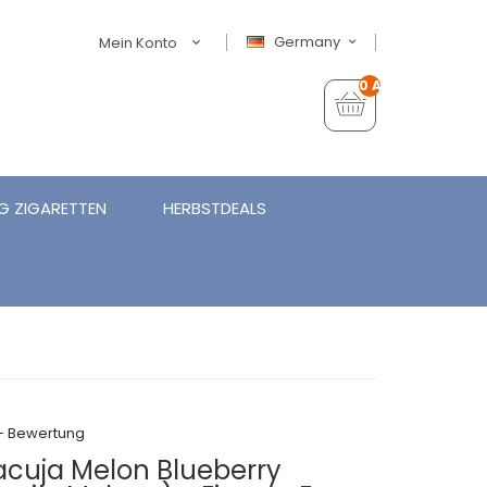
Germany
Mein Konto
0 Artikel - €0,00
G ZIGARETTEN
HERBSTDEALS
e
+ Bewertung
cuja Melon Blueberry