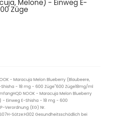
cuja, Melone) - Einweg E-
600 Züge
OOK - Maracuja Melon Blueberry (Blaubeere,
E-Shisha - 18 mg - 600 Züge"600 Züge18mg/ml
rumfangHQD NOOK - Maracuja Melon Blueberry
) - Einweg E-Shisha - 18 mg - 600
-Verordnung (EG) Nr.
07H-Sätze:H302 Gesundheitsschädlich bei