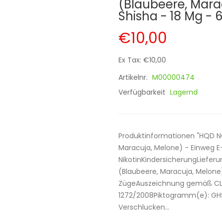
(Blaubeere, Mara
Shisha - 18 Mg - 
€10,00
Ex Tax: €10,00
Artikelnr.
M00000474
Verfügbarkeit
Lagernd
Produktinformationen "HQD N
Maracuja, Melone) - Einweg 
NikotinKindersicherungLiefe
(Blaubeere, Maracuja, Melone
ZügeAuszeichnung gemäß CLP
1272/2008Piktogramm(e): GHS
Verschlucken...