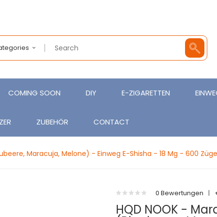
Categories
COMING SOON
DIY
E-ZIGARETTEN
EINWE
ZER
ZUBEHÖR
CONTACT
beere, Maracuja, Melone) - Einweg E-Shisha - 18 Mg - 600 Züg
0 Bewertungen
|
HQD NOOK - Mara