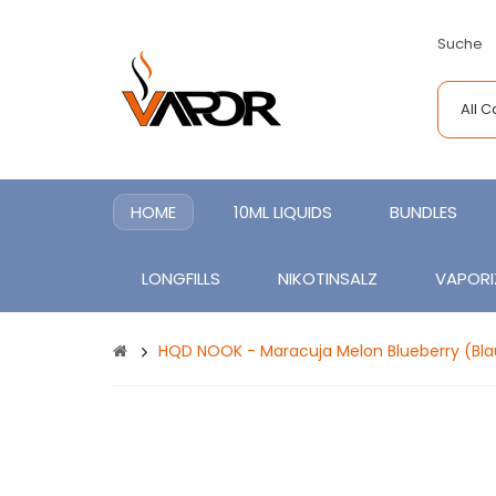
Suche
All 
HOME
10ML LIQUIDS
BUNDLES
LONGFILLS
NIKOTINSALZ
VAPORI
HQD NOOK - Maracuja Melon Blueberry (Blau