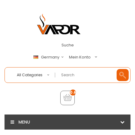
Suche
Mein Konto
Germany
All Categories
0 Artikel - €0,00
MENU