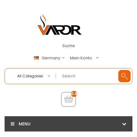
Suche
Mein Konto
Germany
All Categories
0 Artikel - €0,00
MENU