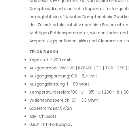
Das Zelos 3 E-Zigaretten Set von Aspire umfasst 
Dampfmodi und eine hohe Kapazität für langanhal
ermöglicht ein effizientes Dampferlebnis. Zwei ko
des Zelos 3 erfolgt intuitiv über eine Feuertaste 
wichtigen Betriebsparameter, wie den Ladestand d
Ampere zügig aufladen. Akku und Clearomizer sin
ZELOS 3 AKKU
Kapazität: 3.200 mAh
Ausgabemodi: VW | VV | BYPASS | TC | TCR | CPS (C
Ausgangsspannung: 0,5 – 8,4 Volt
Ausgangsleistung: 1 – 80 Watt
Temperaturbereich: 100 °C – 315 °C | 200°F bis 6
Widerstandsbereich: 0,1 – 3,5 Ohm
Ladestrom: DC 5V/2A
ASP-Chipsatz
0,96” TFT-Farbdisplay