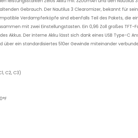
den leistungsstarken Zelos Akku mit 3200mAh und den Nautilus 3 C
tenden Gebrauch. Der Nautilus 3 Clearomizer, bekannt für sein
mpatible Verdampferköpfe sind ebenfalls Teil des Pakets, die ei
zusammen mit zwei Einstellungstasten. Ein 0,96 Zoll großes TFT-Fa
es Akkus. Der interne Akku lässt sich dank eines USB Type-C An
d über ein standardisiertes 510er Gewinde miteinander verbunde
1, C2, C3)
00°F