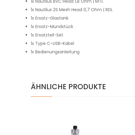
1x Nautilus BVC Head 1,8 Ohm | MTL
1x Nautilus 2S Mesh Head 0,7 Ohm | RDL
1x Ersatz-Glastank
1x Ersatz-Mundstück
1x Ersatzteil-Set
1x Type C-USB-Kabel
1x Bedienungsanleitung
ÄHNLICHE PRODUKTE