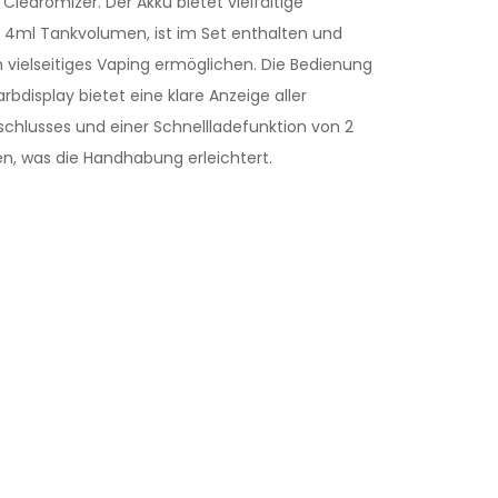
learomizer. Der Akku bietet vielfältige
 4ml Tankvolumen, ist im Set enthalten und
n vielseitiges Vaping ermöglichen. Die Bedienung
rbdisplay bietet eine klare Anzeige aller
schlusses und einer Schnellladefunktion von 2
n, was die Handhabung erleichtert.