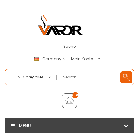
Suche
Mein Konto
Germany
All Categories
0 Artikel - €0,00
MENU