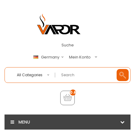
Suche
Mein Konto
Germany
All Categories
0 Artikel - €0,00
MENU