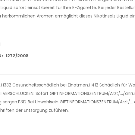
quid sofort einsatzbereit für Ihre E-Zigarette. Bei jeder Bestellu
 zu herkömmlichen Aromen ermöglicht dieses Nikotinsalz Liquid e
l
r. 1272/2008
en.H332 Gesundheitsschädlich bei Einatmen.H412 Schädlich für Wa
I VERSCHLUCKEN: Sofort GIFTINFORMATIONSZENTRUM/Arzt/…/anruf
ng sorgen.P312 Bei Unwohlsein GIFTINFORMATIONSZENTRUM/Arzt/… 
hriften der Entsorgung zuführen.