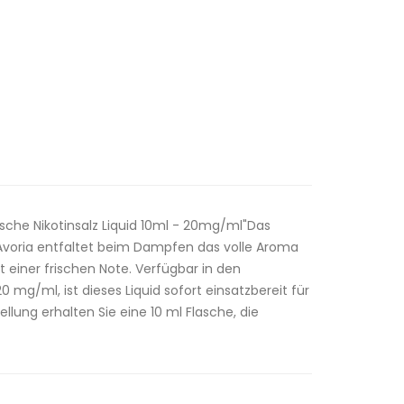
rsche Nikotinsalz Liquid 10ml - 20mg/ml"Das
n Avoria entfaltet beim Dampfen das volle Aroma
t einer frischen Note. Verfügbar in den
 mg/ml, ist dieses Liquid sofort einsatzbereit für
tellung erhalten Sie eine 10 ml Flasche, die