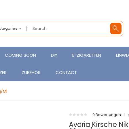
Categories
COMING SOON
DIY
E-ZIGARETTEN
EINWE
ZER
ZUBEHÖR
CONTACT
g/ml
0 Bewertungen
|
Avoria Kirsche Nik