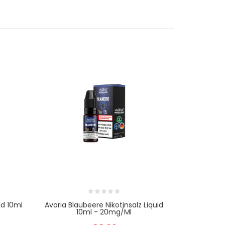
id 10ml
Avoria Blaubeere Nikotinsalz Liquid
Avoria Me
10ml - 20mg/ml
1