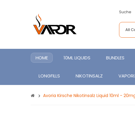
Suche
All 
HOME
10ML LIQUIDS
BUNDLES
LONGFILLS
NIKOTINSALZ
VAPORI
Avoria Kirsche Nikotinsalz Liquid 10ml - 20m