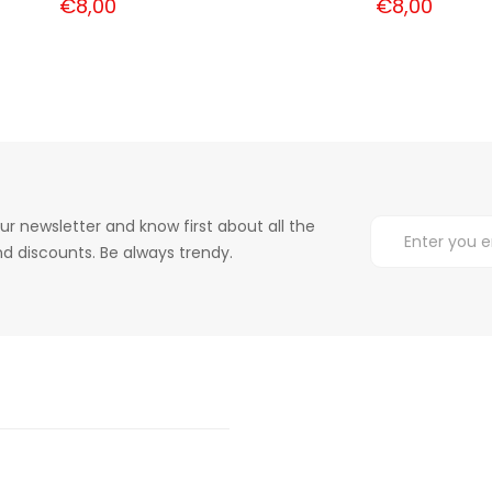
€8,00
€8,00
ur newsletter and know first about all the
d discounts. Be always trendy.