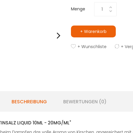
Menge
+ Warenkorb
+ Wunschliste
+ Ver
BESCHREIBUNG
BEWERTUNGEN (0)
INSALZ LIQUID 10ML - 20MG/ML"
et beim Dampfen das volle Aroma von Kirschen, angereichert mit 