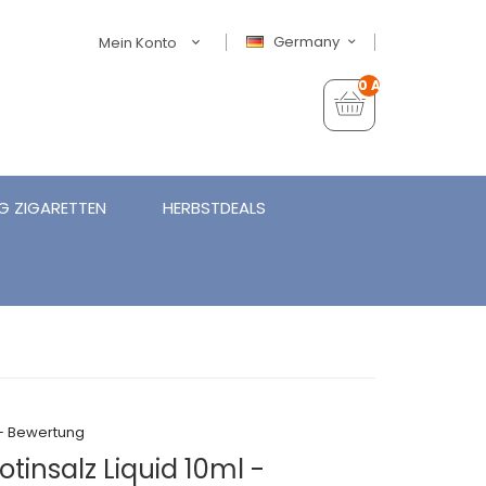
Germany
Mein Konto
0 Artikel - €0,00
G ZIGARETTEN
HERBSTDEALS
+ Bewertung
otinsalz Liquid 10ml -