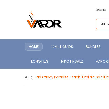
Suche
All 
HOME
10ML LIQUIDS
BUNDLES
LONGFILLS
NIKOTINSALZ
VAPORI
Bad Candy Paradise Peach 10ml Nic Salt 10