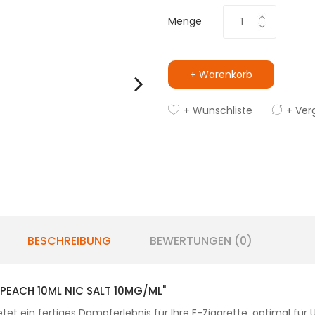
Menge
+ Warenkorb
+ Wunschliste
+ Ver
BESCHREIBUNG
BEWERTUNGEN (0)
PEACH 10ML NIC SALT 10MG/ML"
ietet ein fertiges Dampferlebnis für Ihre E-Zigarette, optimal f