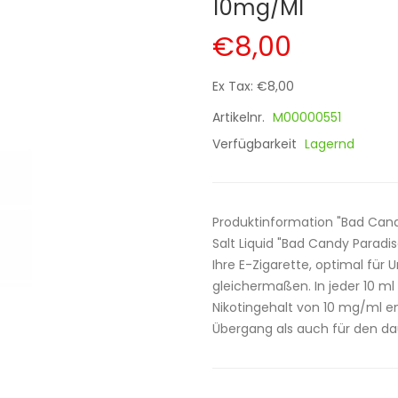
10mg/ml
€8,00
Ex Tax: €8,00
Artikelnr.
M00000551
Verfügbarkeit
Lagernd
Produktinformation "Bad Cand
Salt Liquid "Bad Candy Paradi
Ihre E-Zigarette, optimal fü
gleichermaßen. In jeder 10 ml 
Nikotingehalt von 10 mg/ml e
Übergang als auch für den da