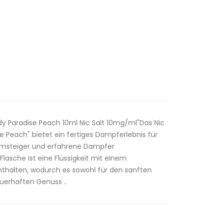
y Paradise Peach 10ml Nic Salt 10mg/ml"Das Nic
se Peach" bietet ein fertiges Dampferlebnis für
r Umsteiger und erfahrene Dampfer
Flasche ist eine Flüssigkeit mit einem
nthalten, wodurch es sowohl für den sanften
uerhaften Genuss ..