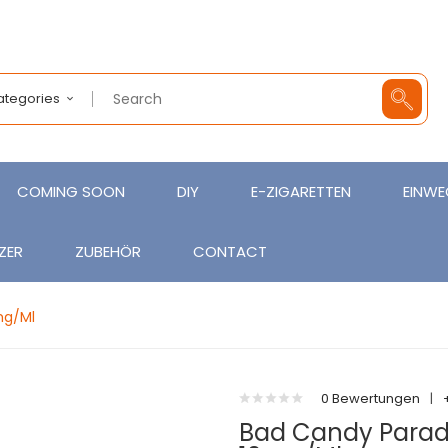
Categories
COMING SOON
DIY
E-ZIGARETTEN
EINWE
ZER
ZUBEHÖR
CONTACT
mg/ml
0 Bewertungen
|
Bad Candy Paradi