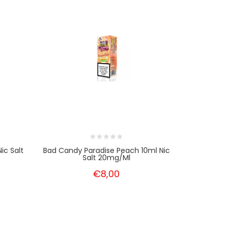
ic Salt
Bad Candy Paradise Peach 10ml Nic
Bad Candy
Salt 20mg/ml
N
€8,00