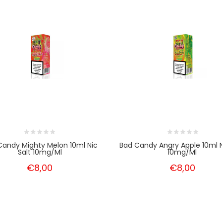
Candy Mighty Melon 10ml Nic
Bad Candy Angry Apple 10ml N
Salt 10mg/ml
10mg/ml
€8,00
€8,00