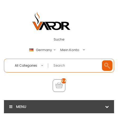
Suche
Mein Konto
Germany
All Categories
0 Artikel - €0,00
MENU