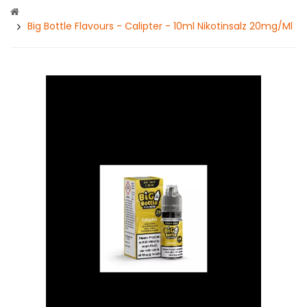
Big Bottle Flavours - Calipter - 10ml Nikotinsalz 20mg/ml