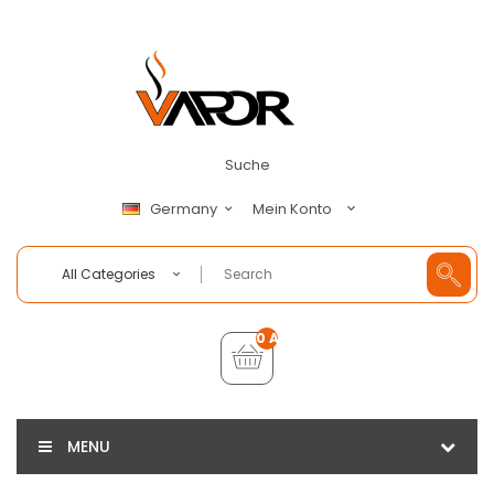
Suche
Mein Konto
Germany
All Categories
0 Artikel - €0,00
MENU