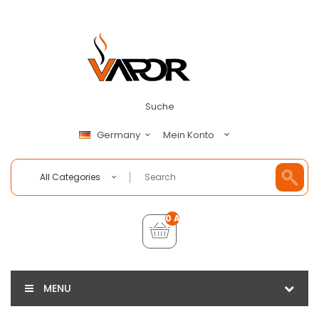
Suche
Mein Konto
Germany
All Categories
0 Artikel - €0,00
MENU