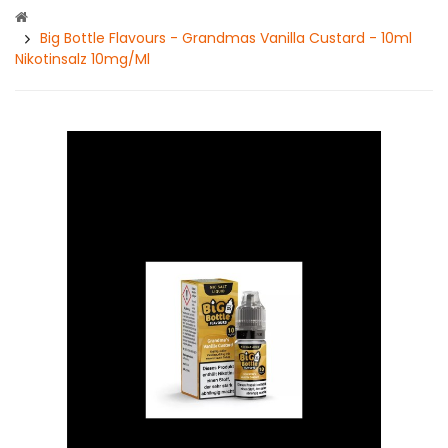
Big Bottle Flavours - Grandmas Vanilla Custard - 10ml
Nikotinsalz 10mg/ml