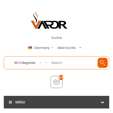
Suche
Mein Konto
Germany
All Categories
0 Artikel - €0,00
MENU