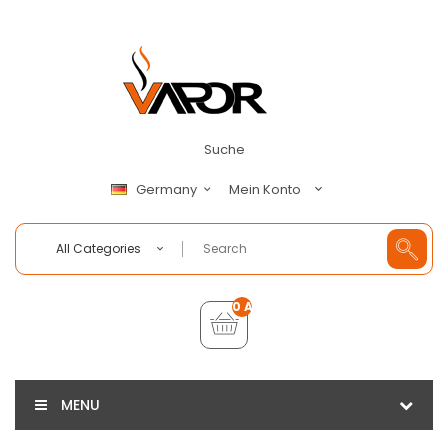
Suche
Mein Konto
Germany
All Categories
0 Artikel - €0,00
MENU