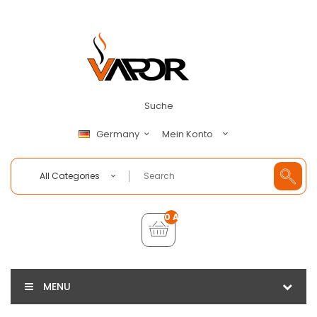
Suche
Mein Konto
Germany
All Categories
0 Artikel - €0,00
MENU