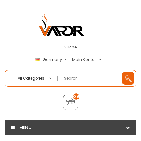
Suche
Mein Konto
Germany
All Categories
0 Artikel - €0,00
MENU