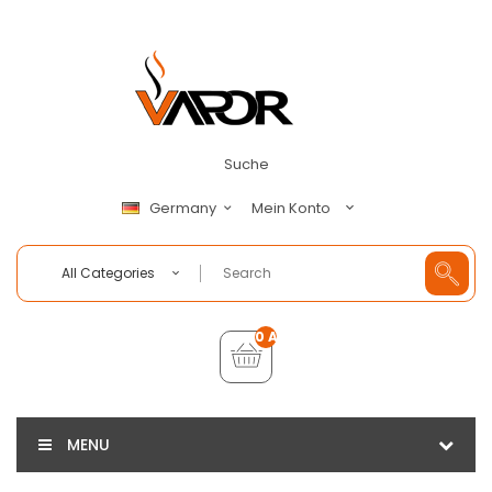
Suche
Mein Konto
Germany
All Categories
0 Artikel - €0,00
MENU