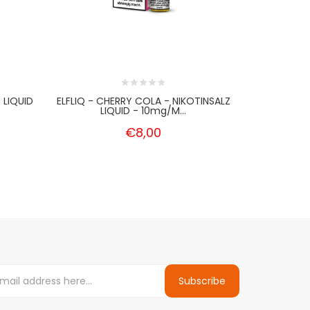
 LIQUID
ELFLIQ - CHERRY COLA - NIKOTINSALZ
ELFLIQ - C
LIQUID - 10mg/m...
LI
€8,00
Subscribe