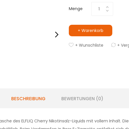
Menge
+ Warenkorb
+ Wunschliste
+ Ver
BESCHREIBUNG
BEWERTUNGEN (0)
lasche des ELFLIQ Cherry Nikotinsalz-Liquids mit vollem Inhalt. Dies
hältlich. Beim Verdampfen in Ihrer E-Zigarette entfaltet sich d