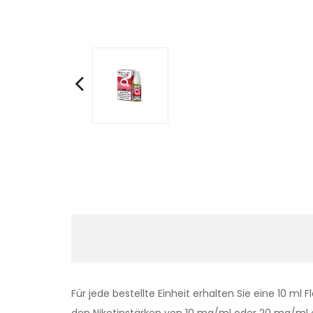
Für jede bestellte Einheit erhalten Sie eine 10 ml F
den Nikotinstärken von 10 mg/ml oder 20 mg/ml er