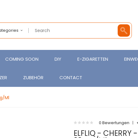
Categories
COMING SOON
DIY
E-ZIGARETTEN
EINWE
ZER
ZUBEHÖR
CONTACT
mg/ml
0 Bewertungen
|
ELFLIQ - CHERRY -