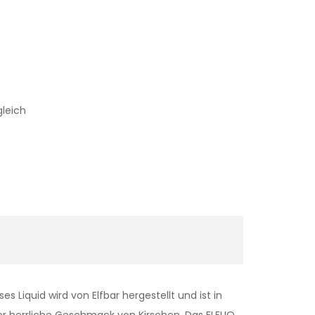
gleich
es Liquid wird von Elfbar hergestellt und ist in
er herrliche Geschmack von Kirschen. Das ELFLIQ