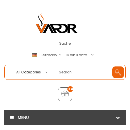
Suche
Mein Konto
Germany
All Categories
0 Artikel - €0,00
MENU