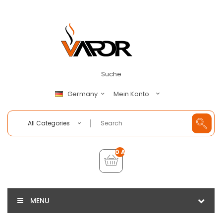
Suche
Mein Konto
Germany
All Categories
0 Artikel - €0,00
MENU