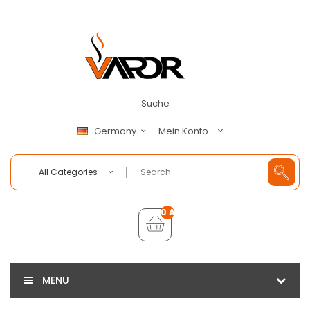
Suche
Mein Konto
Germany
All Categories
0 Artikel - €0,00
MENU