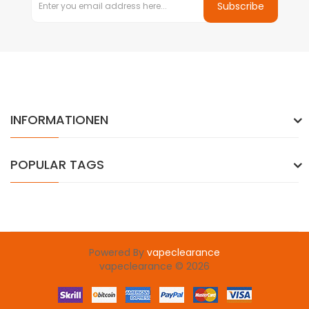
Subscribe
INFORMATIONEN
POPULAR TAGS
Powered By
vapeclearance
vapeclearance © 2026
best casino uk
slot gacor
judi online
78win
slot gacor
78win