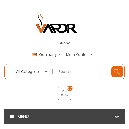
Suche
Mein Konto
Germany
All Categories
0 Artikel - €0,00
MENU