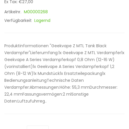
Ex Tax: €27,00
Artikelnr.
M00000268
Verfügbarkeit
Lagernd
Produktinformationen "Geekvape Z MTL Tank Black
Verdampfer"Lieferumfang:1x Geekvape Z MTL Verdampfer1x
Geekvape A Series Verdampferkopf 0,8 Ohm (12-16 W)
(vorinstalliert)1x Geekvape A Series Verdampferkopf 1,2
Ohm (8-12 W)1x Mundstück1x Ersatzteilepackung1x
BedienungsanleitungTechnische Daten
Verdampfer:Abmessungen:​Höhe: 55,3 mmDurchmesser:
22,4 mmFassungsvermögen:2 mlSonstige
Daten:Luftzufuhrreg..