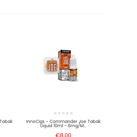
 Tabak
InnoCigs - Commander Joe Tabak
InnoCigs
Liquid 10ml - 6mg/m...
Liq
€8,00