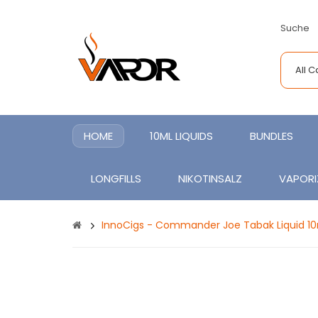
Suche
All 
HOME
10ML LIQUIDS
BUNDLES
LONGFILLS
NIKOTINSALZ
VAPORI
InnoCigs - Commander Joe Tabak Liquid 10