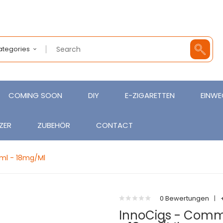
Categories
COMING SOON
DIY
E-ZIGARETTEN
EINWE
ZER
ZUBEHÖR
CONTACT
ml - 18mg/ml
0 Bewertungen
|
InnoCigs - Comm