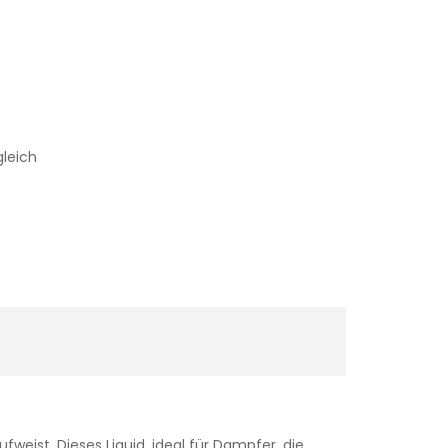
gleich
eist. Dieses Liquid, ideal für Dampfer, die