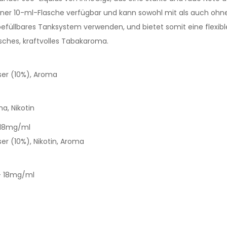
einer 10-ml-Flasche verfügbar und kann sowohl mit als auch oh
befüllbares Tanksystem verwenden, und bietet somit eine flexibl
sches, kraftvolles Tabakaroma.
ser (10%), Aroma
a, Nikotin
& 18mg/ml
er (10%), Nikotin, Aroma
 - 18mg/ml