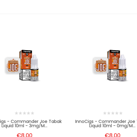
igs - Commander Joe Tabak
InnoCigs - Commander Joe
Liquid 10ml - 3mg/m...
Liquid 10ml - 0mg/m...
€8,00
€8,00