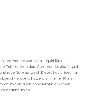
s - Commander Joe Tabak Liquid 10ml -
uste Tabakaroma des „Commander Joe“ Liquids
und raue Note aufweist. Dieses Liquid, ideal für
bakgeschmäcke schätzen, ist in einer 10-ml-
owohl mit als auch ohne Nikotin erworben
kompatibel mit a..