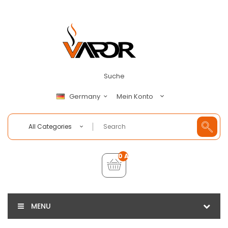
Suche
Mein Konto
Germany
All Categories
0 Artikel - €0,00
MENU