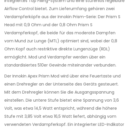
integriertes Top Filling-System und eine stufenlos regelbare
Airflow Control bietet. Zum Lieferumfang gehören zwei
Verdampferköpfe aus der Innokin Prism-Serie: Der Prism S
Head mit 0,9 Ohm und der 0,8 Ohm Prism S
Verdampferkopf, die beide für das moderate Dampfen
vom Mund zur Lunge (MTL) optimiert sind, wobei der 0,8
Ohm Kopf auch restriktive direkte Lungenzüge (RDL)
ermöglicht. Mod und Verdampfer werden über ein
standardisiertes 510er Gewinde miteinander verbunden.
Der Innokin Apex Prism Mod wird über eine Feuertaste und
einen Drehregler an der Unterseite des Geräts gesteuert.
Mit dem Drehregler können Sie die Ausgangsspannung
einstellen. Die untere Stufe bietet eine Spannung von 3,6
Volt, was etwa 14,5 Watt entspricht, während die höhere
Stufe mit 3,85 Volt etwa 16,5 Watt liefert, abhängig vom
verwendeten Verdampferkopf. Ein integrierter LED-Indikator