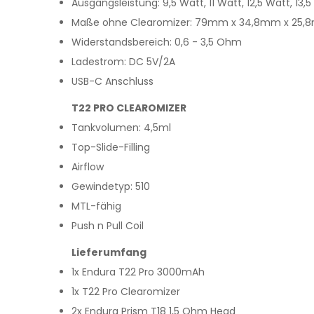
Ausgangsleistung: 9,5 Watt, 11 Watt, 12,5 Watt, 13,
Maße ohne Clearomizer: 79mm x 34,8mm x 25
Widerstandsbereich: 0,6 - 3,5 Ohm
Ladestrom: DC 5V/2A
USB-C Anschluss
T22 PRO CLEAROMIZER
Tankvolumen: 4,5ml
Top-Slide-Filling
Airflow
Gewindetyp: 510
MTL-fähig
Push n Pull Coil
Lieferumfang
1x Endura T22 Pro 3000mAh
1x T22 Pro Clearomizer
2x Endura Prism T18 1,5 Ohm Head