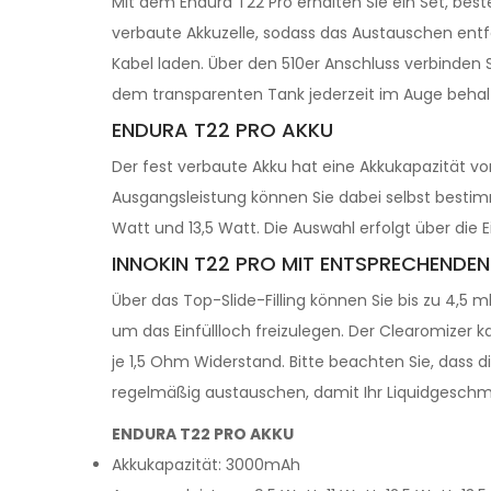
Mit dem Endura T22 Pro erhalten Sie ein Set, be
verbaute Akkuzelle, sodass das Austauschen entfä
Kabel laden. Über den 510er Anschluss verbinden 
dem transparenten Tank jederzeit im Auge behal
ENDURA T22 PRO AKKU
Der fest verbaute Akku hat eine Akkukapazität v
Ausgangsleistung können Sie dabei selbst bestimm
Watt und 13,5 Watt. Die Auswahl erfolgt über die E
INNOKIN T22 PRO MIT ENTSPRECHENDE
Über das Top-Slide-Filling können Sie bis zu 4,5 
um das Einfüllloch freizulegen. Der Clearomizer 
je 1,5 Ohm Widerstand. Bitte beachten Sie, dass 
regelmäßig austauschen, damit Ihr Liquidgeschma
ENDURA T22 PRO AKKU
Akkukapazität: 3000mAh