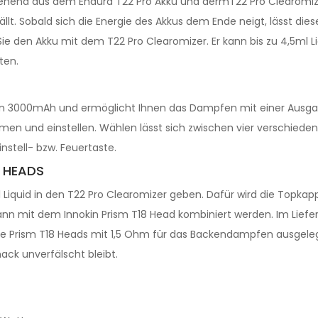
stehend aus dem Endura T22 Pro Akku und dermT22 Pro Clearomize
llt. Sobald sich die Energie des Akkus dem Ende neigt, lässt die
Sie den Akku mit dem T22 Pro Clearomizer. Er kann bis zu 4,5ml 
ten.
on 3000mAh und ermöglicht Ihnen das Dampfen mit einer Ausgang
en und einstellen. Wählen lässt sich zwischen vier verschiedene
instell- bzw. Feuertaste.
N HEADS
ml Liquid in den T22 Pro Clearomizer geben. Dafür wird die Topk
kann mit dem Innokin Prism T18 Head kombiniert werden. Im Lief
die Prism T18 Heads mit 1,5 Ohm für das Backendampfen ausgeleg
ck unverfälscht bleibt.