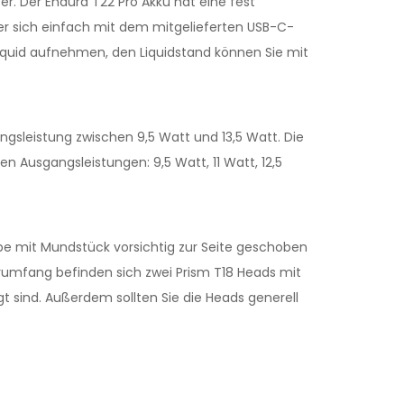
r. Der Endura T22 Pro Akku hat eine fest
ser sich einfach mit dem mitgelieferten USB-C-
Liquid aufnehmen, den Liquidstand können Sie mit
sleistung zwischen 9,5 Watt und 13,5 Watt. Die
n Ausgangsleistungen: 9,5 Watt, 11 Watt, 12,5
appe mit Mundstück vorsichtig zur Seite geschoben
erumfang befinden sich zwei Prism T18 Heads mit
t sind. Außerdem sollten Sie die Heads generell