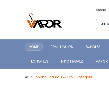
Suche
All 
HOME
10ML LIQUIDS
BUNDLES
LONGFILLS
NIKOTINSALZ
VAPORI
Innokin Endura T22 Pro - Rosegold