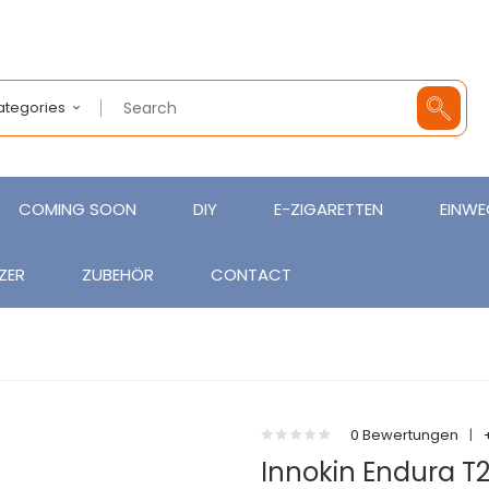
Categories
COMING SOON
DIY
E-ZIGARETTEN
EINWE
ZER
ZUBEHÖR
CONTACT
0 Bewertungen
|
Innokin Endura T2