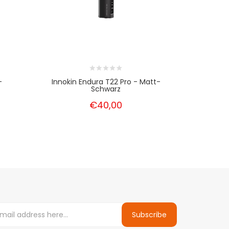
-
Innokin Endura T22 Pro - Matt-
Innokin End
Schwarz
€40,00
Subscribe