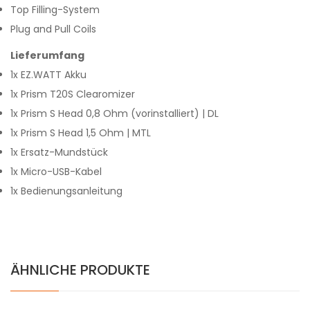
Top Filling-System
Plug and Pull Coils
Lieferumfang
1x EZ.WATT Akku
1x Prism T20S Clearomizer
1x Prism S Head 0,8 Ohm (vorinstalliert) | DL
1x Prism S Head 1,5 Ohm | MTL
1x Ersatz-Mundstück
1x Micro-USB-Kabel
1x Bedienungsanleitung
ÄHNLICHE PRODUKTE