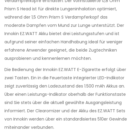
Verdampferköpfe enthalten: Der vorinstallierte 0,8 Ohm
Prism S Head ist für direkte Lungeninhalation optimiert,
während der 1,5 Ohm Prism S Verdampferkopf das
moderate Dampfen vom Mund zur Lunge unterstützt. Der
Innokin EZ.WATT Akku bietet drei Leistungsstufen und ist
aufgrund seiner einfachen Handhabung ideal für weniger
erfahrene Anwender geeignet, die beide Zugtechniken
ausprobieren und kennenlernen möchten.
Die Bedienung der Innokin EZ.WATT E-Zigarette erfolgt über
zwei Tasten. Ein in die Feuertaste integrierter LED-Indikator
zeigt zuverlässig den Ladezustand des 1.500 mAh Akkus an.
Über einen Leistungs-Indikator oberhalb der Funktionstaste
sind Sie stets über die aktuell gewählte Ausgangsleistung
informiert. Der Clearomizer und der Akku des EZ.WATT Sets
von Innokin werden über ein standardisiertes 510er Gewinde
miteinander verbunden.