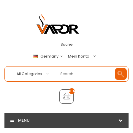
Suche
Mein Konto
Germany
All Categories
0 Artikel - €0,00
MENU