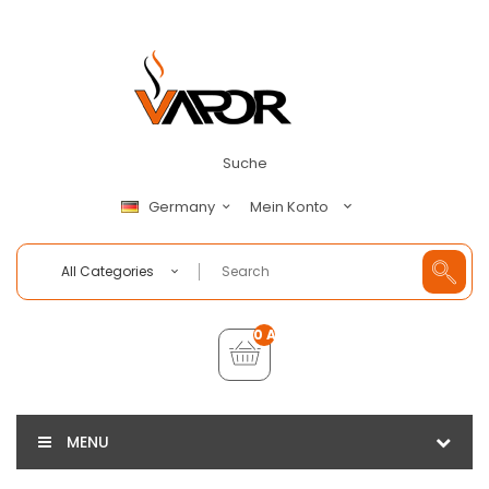
Suche
Mein Konto
Germany
All Categories
0 Artikel - €0,00
MENU