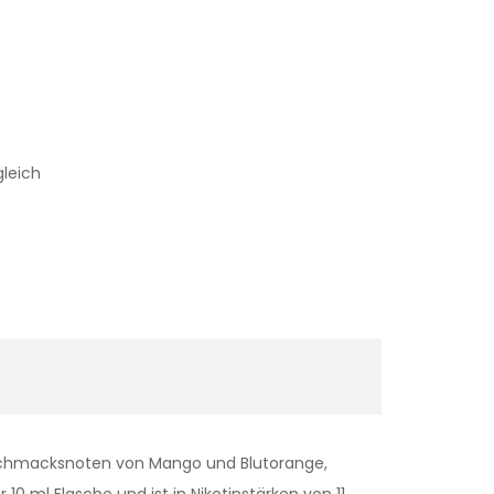
gleich
Geschmacksnoten von Mango und Blutorange,
10 ml Flasche und ist in Nikotinstärken von 11