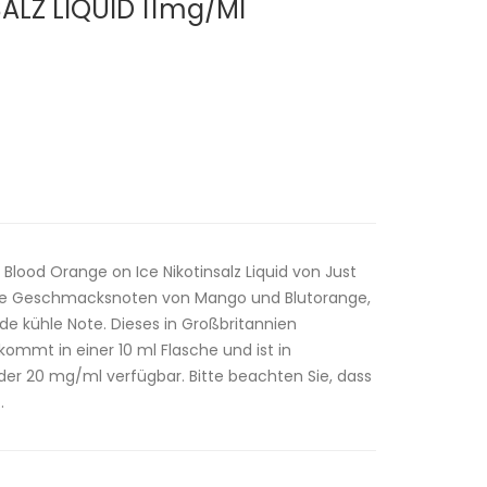
SALZ LIQUID 11mg/ml
lood Orange on Ice Nikotinsalz Liquid von Just
die Geschmacksnoten von Mango und Blutorange,
de kühle Note. Dieses in Großbritannien
 kommt in einer 10 ml Flasche und ist in
der 20 mg/ml verfügbar. Bitte beachten Sie, dass
.