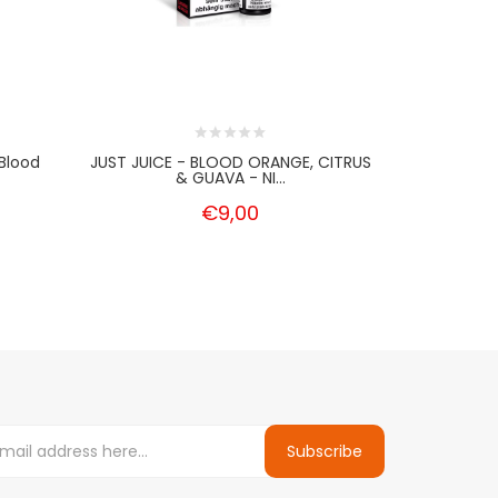
Blood
JUST JUICE - BLOOD ORANGE, CITRUS
JUST JU
& GUAVA - NI...
BLOO
€9,00
Subscribe