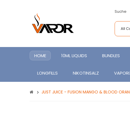
Suche
All 
HOME
10ML LIQUIDS
BUNDLES
LONGFILLS
NIKOTINSALZ
VAPORI
JUST JUICE - FUSION MANGO & BLOOD ORANGE