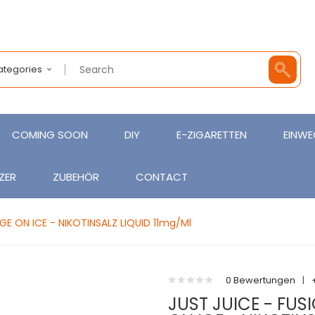
Categories
COMING SOON
DIY
E-ZIGARETTEN
EINWE
ZER
ZUBEHÖR
CONTACT
 ON ICE - NIKOTINSALZ LIQUID 11mg/ml
0 Bewertungen
|
JUST JUICE - FU