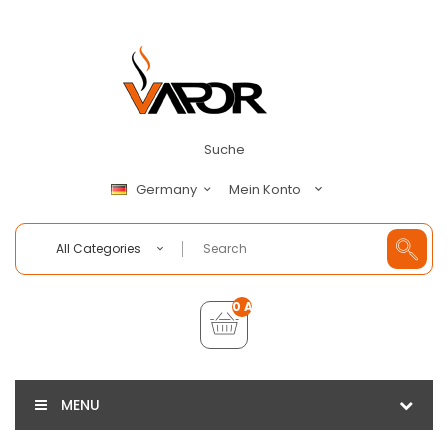
Suche
Mein Konto
Germany
All Categories
0 Artikel - €0,00
MENU