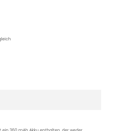
gleich
ist ein 360 mAh Akku enthalten, der weder