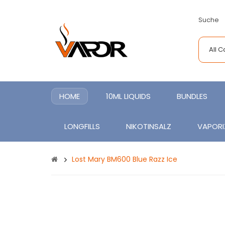
Suche
All 
HOME
10ML LIQUIDS
BUNDLES
LONGFILLS
NIKOTINSALZ
VAPORI
Lost Mary BM600 Blue Razz Ice