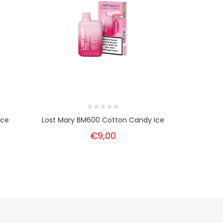
Ice
Lost Mary BM600 Cotton Candy Ice
Lost Mar
€9,00