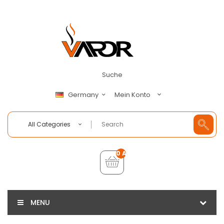
Suche
Mein Konto
Germany
All Categories
0 Artikel - €0,00
MENU