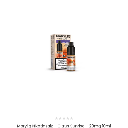
Maryliq Nikotinsalz - Citrus Sunrise - 20mg 10ml