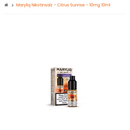
Maryliq Nikotinsalz - Citrus Sunrise - 10mg 10ml