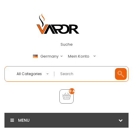
Suche
Mein Konto
Germany
All Categories
0 Artikel - €0,00
MENU