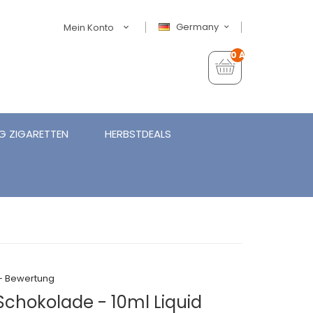
Germany
Mein Konto
0 Artikel - €0,00
G ZIGARETTEN
HERBSTDEALS
+ Bewertung
 Schokolade - 10ml Liquid