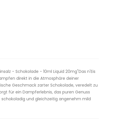
insalz - Schokolade - 10ml Liquid 20mg"Das n'Eis
Dampfen direkt in die Atmosphäre deiner
rerische Geschmack zarter Schokolade, veredelt zu
orgt für ein Dampferlebnis, das puren Genuss
e es schokoladig und gleichzeitig angenehm mild