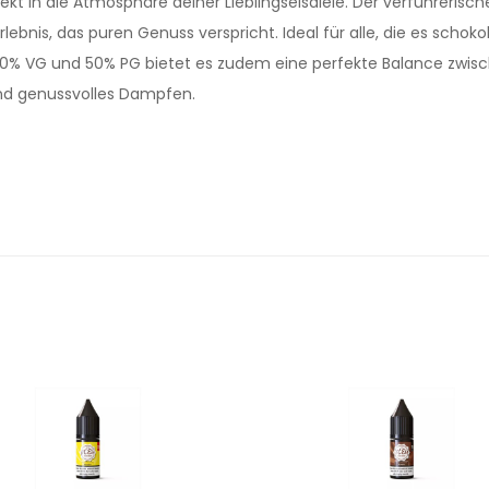
rekt in die Atmosphäre deiner Lieblingseisdiele. Der verführeris
ebnis, das puren Genuss verspricht. Ideal für alle, die es schok
0% VG und 50% PG bietet es zudem eine perfekte Balance zwi
und genussvolles Dampfen.