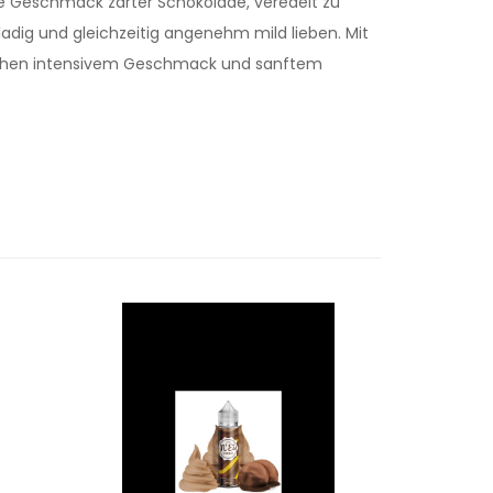
che Geschmack zarter Schokolade, veredelt zu
oladig und gleichzeitig angenehm mild lieben. Mit
schen intensivem Geschmack und sanftem