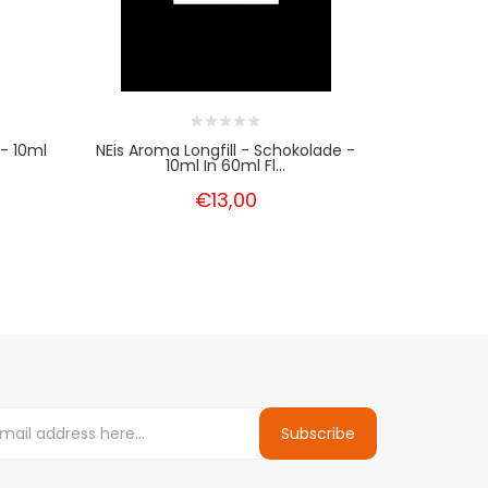
 - 10ml
NEis Aroma Longfill - Schokolade -
NEis Nikotin
10ml In 60ml Fl...
€13,00
Subscribe