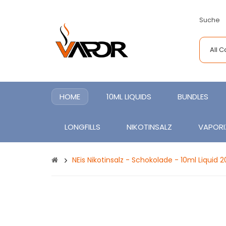
Suche
All 
HOME
10ML LIQUIDS
BUNDLES
LONGFILLS
NIKOTINSALZ
VAPORI
NEis Nikotinsalz - Schokolade - 10ml Liquid