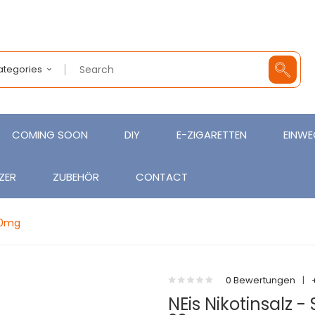
Categories
COMING SOON
DIY
E-ZIGARETTEN
EINWE
ZER
ZUBEHÖR
CONTACT
 20mg
0 Bewertungen
|
NEis Nikotinsalz -