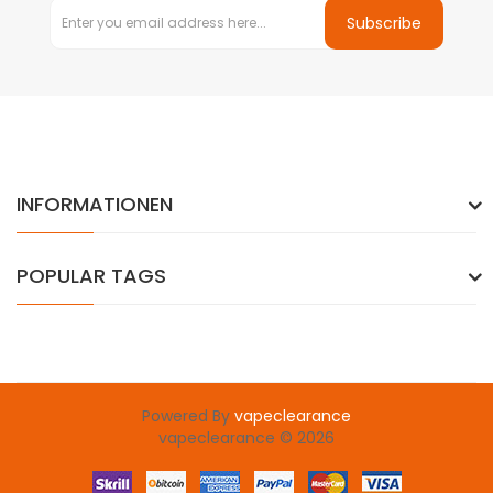
Subscribe
INFORMATIONEN
POPULAR TAGS
Powered By
vapeclearance
vapeclearance © 2026
Popular sites are here:
online casino uk
78wi