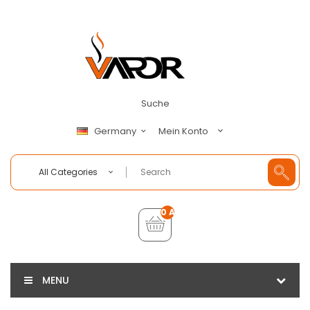
Suche
Mein Konto
Germany
All Categories
0 Artikel - €0,00
MENU