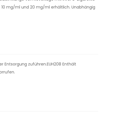
ken 10 mg/ml und 20 mg/ml erhältlich. Unabhängig
der Entsorgung zuführen.EUH208 Enthält
orrufen.