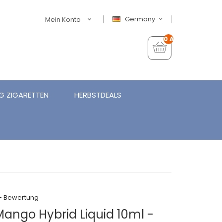
Germany
Mein Konto
0 Artikel - €0,00
G ZIGARETTEN
HERBSTDEALS
+ Bewertung
Mango Hybrid Liquid 10ml -