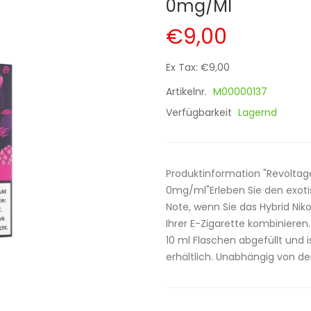
0mg/ml
€9,00
Ex Tax: €9,00
Artikelnr.
M00000137
Verfügbarkeit
Lagernd
Produktinformation "Revoltage
0mg/ml"Erleben Sie den exot
Note, wenn Sie das Hybrid Nik
Ihrer E-Zigarette kombinieren.
10 ml Flaschen abgefüllt und 
erhältlich. Unabhängig von der