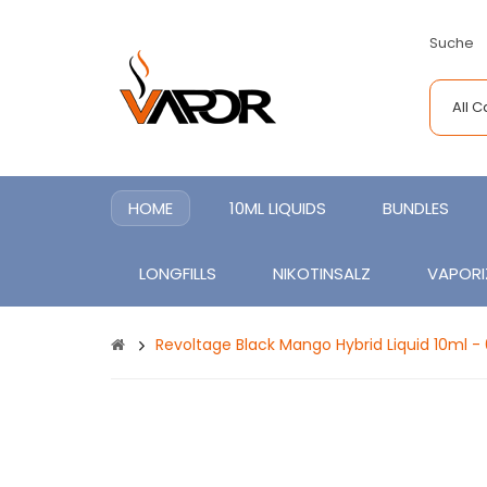
Suche
All 
HOME
10ML LIQUIDS
BUNDLES
LONGFILLS
NIKOTINSALZ
VAPORI
Revoltage Black Mango Hybrid Liquid 10ml 