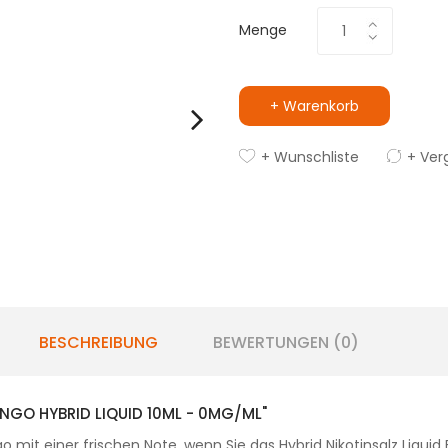
Menge
+ Warenkorb
+ Wunschliste
+ Ver
BESCHREIBUNG
BEWERTUNGEN (0)
GO HYBRID LIQUID 10ML - 0MG/ML"
it einer frischen Note, wenn Sie das Hybrid Nikotinsalz Liquid 