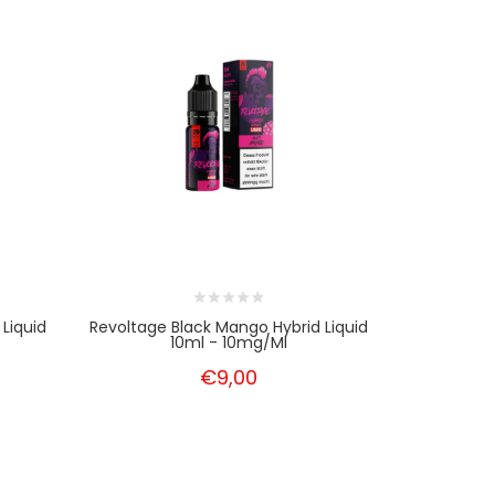
Liquid
Revoltage Black Mango Hybrid Liquid
Revoltage 
10ml - 10mg/ml
Li
€9,00