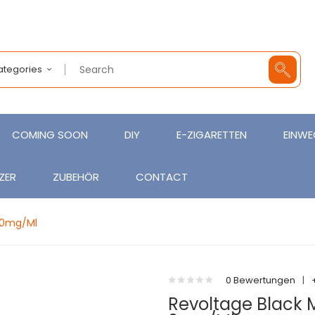
Categories
COMING SOON
DIY
E-ZIGARETTEN
EINWE
ZER
ZUBEHÖR
CONTACT
- 0mg/ml
0 Bewertungen
|
Revoltage Black 