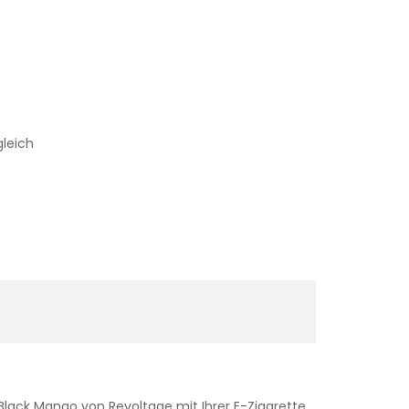
gleich
Black Mango von Revoltage mit Ihrer E-Zigarette