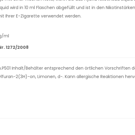
quid wird in 10 ml Flaschen abgefüllt und ist in den Nikotinstär
mit Ihrer E-Zigarette verwendet werden.
mg/ml
r. 1272/2008
n.P501 Inhalt/Behälter entsprechend den örtlichen Vorschriften 
lfuran-2(3H)-on, Limonen, d-. Kann allergische Reaktionen herv