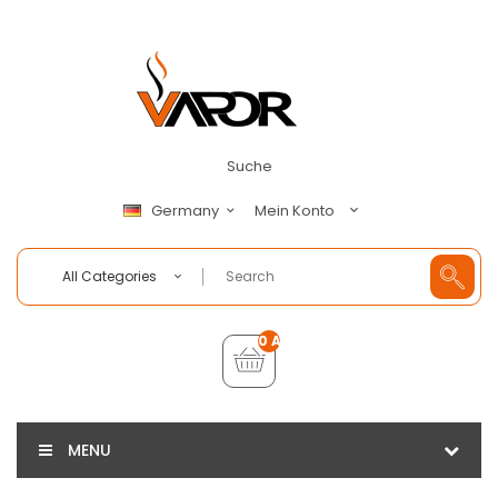
Suche
Mein Konto
Germany
All Categories
0 Artikel - €0,00
MENU