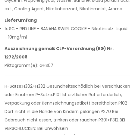
Glycerin, Propylenglycol, Wasser, Banane, Musa paradisiaca,
ext., Cooling Agent, Nikotinbenzoat, Nikotinmalat, Aroma
Lieferumfang
1x SC - RED LINE - BANANA SWIRL COOKIE - Nikotinsalz Liquid
- 10mg/ml
Auszeichnung gemäß CLP-Verordnung (EG) Nr.
1272/2008
Piktogramm(e): GHS07
H-Sätze:H302+H332 Gesundheitsschädlich bei Verschlucken
oder EinatmenP-Sätze:P101 Ist ärztlicher Rat erforderlich,
Verpackung oder Kennzeichnungsetikett bereithalten.P102
Darf nicht in die Hände von Kindern gelangen.P270 Bei
Gebrauch nicht essen, trinken oder rauchen.P301+P312 BEI
VERSCHLUCKEN: Bei Unwohlsein