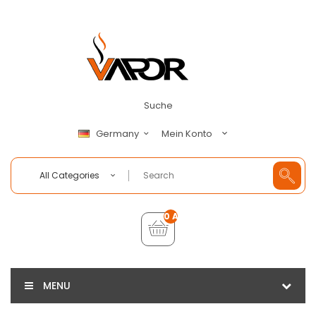
Suche
Mein Konto
Germany
All Categories
0 Artikel - €0,00
MENU