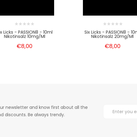
ix Licks - PASSION8 - 10ml
Six Licks - PASSION8 - 10
Nikotinsalz 10mg/ml
Nikotinsalz 20mg/ml
€8,00
€8,00
ur newsletter and know first about all the
d discounts. Be always trendy.