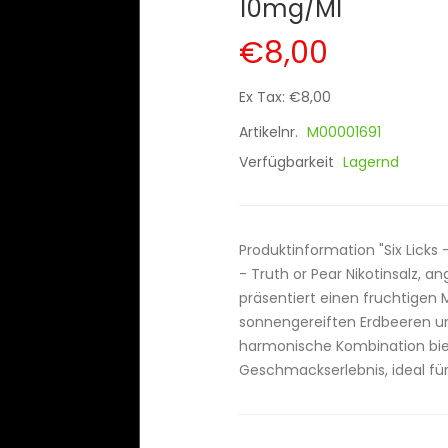
10mg/ml
€8,00
Ex Tax: €8,00
Artikelnr.
M00001691
Verfügbarkeit
Lagernd
Produktinformation "Six Licks 
- Truth or Pear Nikotinsalz, a
präsentiert einen fruchtigen M
sonnengereiften Erdbeeren un
harmonische Kombination biet
Geschmackserlebnis, ideal für 