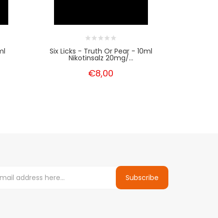
ml
Six Licks - Truth Or Pear - 10ml
Six Lic
Nikotinsalz 20mg/...
Ni
€8,00
Subscribe