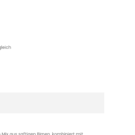
gleich
n Mix aus saftigen Birnen, kombiniert mit