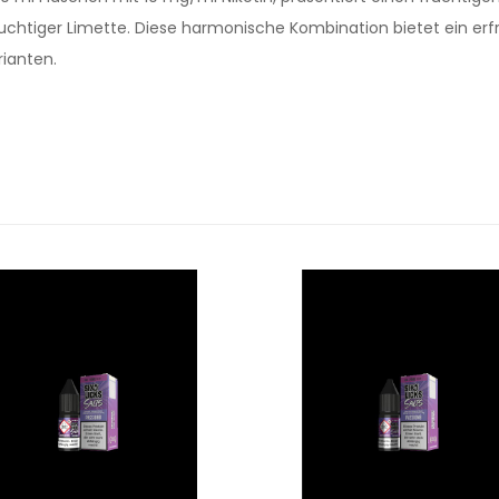
uchtiger Limette. Diese harmonische Kombination bietet ein er
rianten.