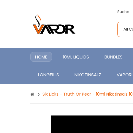
Suche
All 
HOME
10ML LIQUIDS
BUNDLES
LONGFILLS
NIKOTINSALZ
VAPORI
Six Licks - Truth Or Pear - 10ml Nikotinsalz 