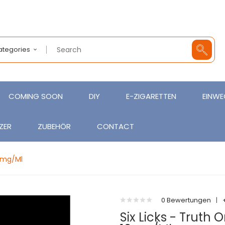
Categories
COMING SOON
DIY
E-ZIGARETTEN
EINWE
ZER
ZUBEHÖR
CONTACT
10mg/ml
0 Bewertungen
|
Six Licks - Truth 