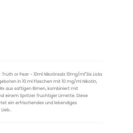
- Truth or Pear - 10ml Nikotinsalz 10mg/ml"Six Licks
ngeboten in 10 ml Flaschen mit 10 mg/ml Nikotin,
ix aus saftigen Birnen, kombiniert mit
d einem Spritzer fruchtiger Limette. Diese
et ein erfrischendes und lebendiges
Lieb..