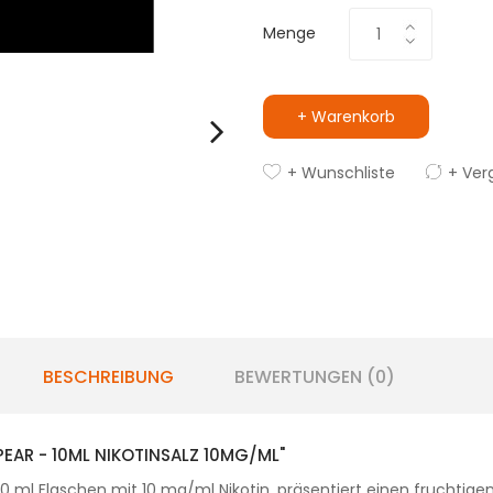
Menge
+ Warenkorb
+ Wunschliste
+ Ver
BESCHREIBUNG
BEWERTUNGEN (0)
PEAR - 10ML NIKOTINSALZ 10MG/ML"
n 10 ml Flaschen mit 10 mg/ml Nikotin, präsentiert einen fruchtige