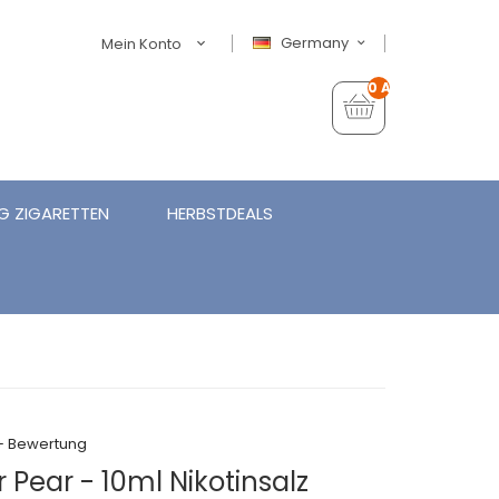
Germany
Mein Konto
0 Artikel - €0,00
G ZIGARETTEN
HERBSTDEALS
+ Bewertung
Or Pear - 10ml Nikotinsalz