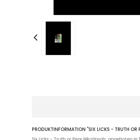
PRODUKTINFORMATION "SIX LICKS - TRUTH OR 
Six Licks - Truth or Pear Nikotinsalz, angeboten i