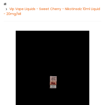
Vip Vape Liquids - Sweet Cherry - Nikotinsalz 10ml Liquid
- 20mg/ml