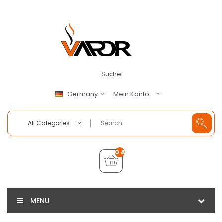
Suche
Mein Konto
Germany
All Categories
0 Artikel - €0,00
MENU