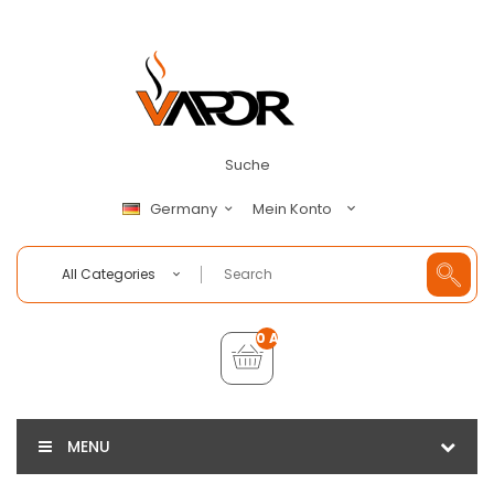
Suche
Mein Konto
Germany
All Categories
0 Artikel - €0,00
MENU