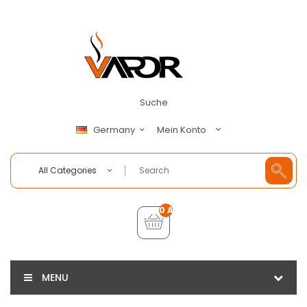
Suche
Mein Konto
Germany
All Categories
0 Artikel - €0,00
MENU