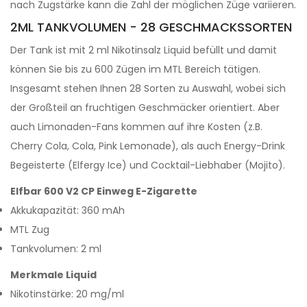
nach Zugstärke kann die Zahl der möglichen Züge variieren.
2ML TANKVOLUMEN - 28 GESCHMACKSSORTEN
Der Tank ist mit 2 ml Nikotinsalz Liquid befüllt und damit
können Sie bis zu 600 Zügen im MTL Bereich tätigen.
Insgesamt stehen Ihnen 28 Sorten zu Auswahl, wobei sich
der Großteil an fruchtigen Geschmäcker orientiert. Aber
auch Limonaden-Fans kommen auf ihre Kosten (z.B.
Cherry Cola, Cola, Pink Lemonade), als auch Energy-Drink
Begeisterte (Elfergy Ice) und Cocktail-Liebhaber (Mojito).
Elfbar 600 V2 CP Einweg E-Zigarette
Akkukapazität: 360 mAh
MTL Zug
Tankvolumen: 2 ml
Merkmale Liquid
Nikotinstärke: 20 mg/ml