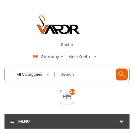
Suche
Mein Konto
Germany
All Categories
0 Artikel - €0,00
MENU