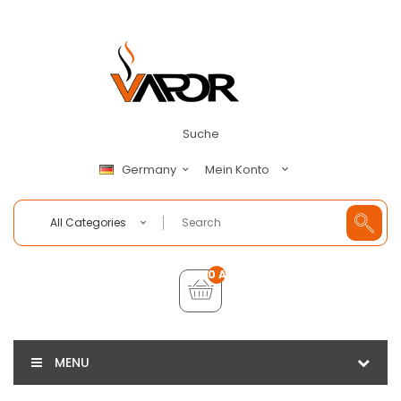
Suche
Mein Konto
Germany
All Categories
0 Artikel - €0,00
MENU