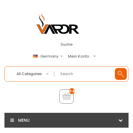
Suche
Mein Konto
Germany
All Categories
0 Artikel - €0,00
MENU