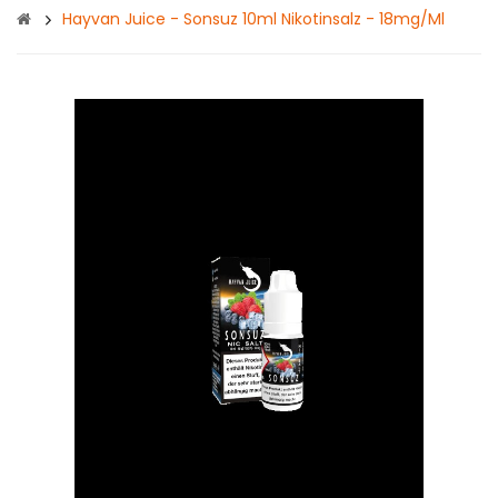
Hayvan Juice - Sonsuz 10ml Nikotinsalz - 18mg/ml