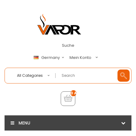
Suche
Mein Konto
Germany
All Categories
0 Artikel - €0,00
MENU