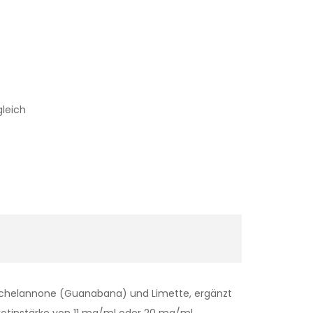
gleich
tachelannone (Guanabana) und Limette, ergänzt
Nikotinstärke von 11 mg/ml oder 20 mg/ml