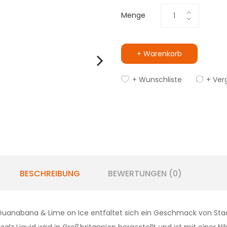
Menge
+ Warenkorb
+ Wunschliste
+ Ver
BESCHREIBUNG
BEWERTUNGEN (0)
s Guanabana & Lime on Ice entfaltet sich ein Geschmack von S
salz Liquid wird in Großbritannien hergestellt und ist mit einer 