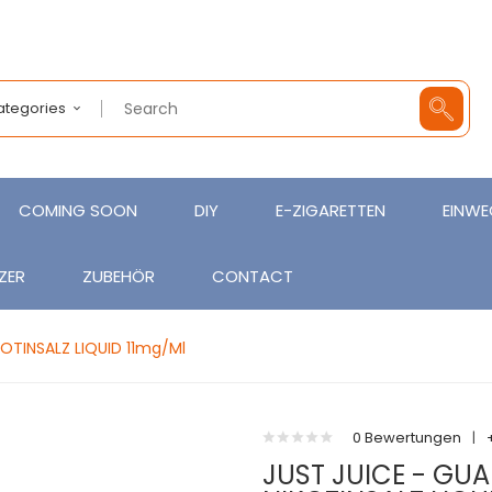
Categories
COMING SOON
DIY
E-ZIGARETTEN
EINWE
ZER
ZUBEHÖR
CONTACT
KOTINSALZ LIQUID 11mg/ml
0 Bewertungen
|
JUST JUICE - GUA