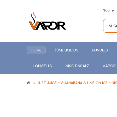
Suche
All 
HOME
10ML LIQUIDS
BUNDLES
LONGFILLS
NIKOTINSALZ
VAPORI
JUST JUICE - GUANABANA & LIME ON ICE - NI