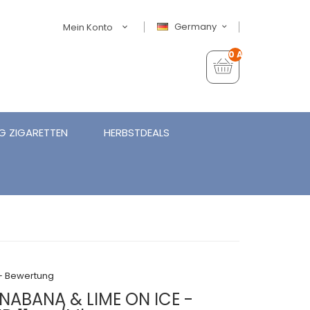
Germany
Mein Konto
0 Artikel - €0,00
G ZIGARETTEN
HERBSTDEALS
+ Bewertung
NABANA & LIME ON ICE -