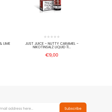
& LIME
JUST JUICE - NUTTY CARAMEL -
JUST JUIC
NIKOTINSALZ LIQUID 11...
€9,00
Subscribe